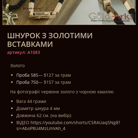
ШНУРОК З ЗОЛОТИМИ
ВСТАВКАМИ
артикул: A1083
Золото
Проба 585
— $127 за грам
Проба 750
— $157 за грам
На фотографії червоне золото з чорною ємаллю
Вага 44 грами
Діаметр шнура 4 мм
Довжина 62 см. (на вибір)
ВІДЕО
https://youtube.com/shorts/CSRAUaq5Ng8?
si=AboP8U4MzLmVAh_4