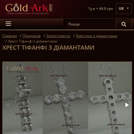
1y.e = 44.9 грн
UK
Главная
Продукція
Золоті хрести
Хрестики з діамантами
Хрест Тіфанфі з діамантами
ХРЕСТ ТІФАНФІ З ДІАМАНТАМИ