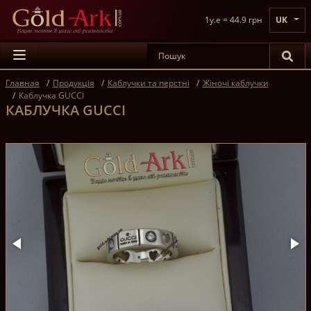
1y.e = 44.9 грн
UK
Главная
Продукція
Каблучки та перстні
Жіночі каблучки
Каблучка GUCCI
КАБЛУЧКА GUCCI