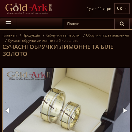
1y.e = 44.9 грн
UK
Главная
Продукція
Каблучки та перстні
Обручки під замовлення
Сучасні обручки лимонне та біле золото
СУЧАСНІ ОБРУЧКИ ЛИМОННЕ ТА БІЛЕ
ЗОЛОТО