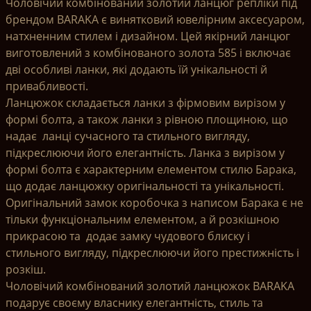
Чоловічий комбінований золотий ланцюг репліки під
брендом BARAKA є винятковий ювелірним аксесуаром,
натхненним стилем і дизайном. Цей якірний ланцюг
виготовлений з комбінованого золота 585 і включає
дві особливі ланки, які додають їй унікальності й
привабливості.
Ланцюжок складається ланки з фірмовим вирізом у
формі болта, а також ланки з рівною площиною, що
надає ланці сучасного та стильного вигляду,
підкреслюючи його елегантність. Ланка з вирізом у
формі болта є характерним елементом стилю Барака,
що додає ланцюжку оригінальності та унікальності.
Оригінальний замок коробочка з написом Барака є не
тільки функціональним елементом, а й розкішною
прикрасою та додає замку чудового блиску і
стильного вигляду, підкреслюючи його престижність і
розкіш.
Чоловічий комбінований золотий ланцюжок BARAKA
подарує своєму власнику елегантність, стиль та