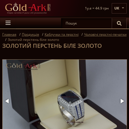
1y.e = 44.9 грн
UK
Главная
Продукція
Каблучки та перстні
Чоловічі перстні-печатки
Золотий перстень біле золото
ЗОЛОТИЙ ПЕРСТЕНЬ БІЛЕ ЗОЛОТО