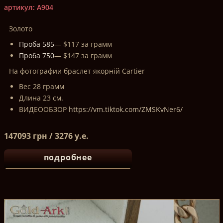
артикул: A904
Золото
Проба 585
— $117 за грамм
Проба 750
— $147 за грамм
На фотографии браслет якорній Сartier
Вес 28 грамм
Длина 23 см.
ВИДЕООБЗОР
https://vm.tiktok.com/ZMSKvNer6/
147093 грн / 3276 у.е.
подробнее