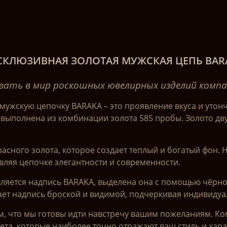
СКЛЮЗИВНАЯ ЗОЛОТАЯ МУЖСКАЯ ЦЕПЬ BAR
ать в мир роскошных ювелирных изделий компан
жскую цепочку BARAKA – это проявление вкуса и утонч
и выполнена из комбинации золота 585 пробы. Золото дву
сного золота, которое создает теплый и богатый фон. 
авляя цепочке элегантности и современности.
ляется надпись BARAKA, выделена она с помощью чёрно
ает надпись броской и видимой, подчеркивая индивидуа
м, что мы готовы идти навстречу вашим пожеланиям. Ко
ета, которые наиболее точно отражают ваш стиль и хар