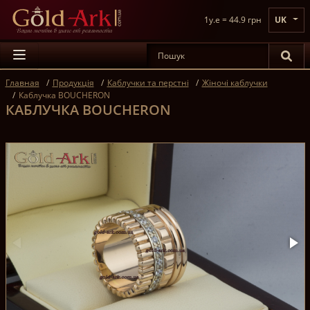
1y.e = 44.9 грн
UK
Главная
Продукція
Каблучки та перстні
Жіночі каблучки
Каблучка BOUCHERON
КАБЛУЧКА BOUCHERON