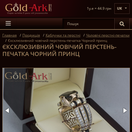
1y.e = 44.9 грн
UK
Главная
Продукція
Каблучки та перстні
Чоловічі перстні-печатки
Єксклюзивний човічий перстень-печатка Чорний принц
ЄКСКЛЮЗИВНИЙ ЧОВІЧИЙ ПЕРСТЕНЬ-
ПЕЧАТКА ЧОРНИЙ ПРИНЦ