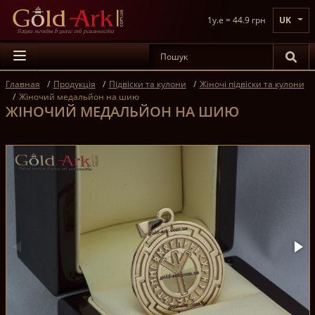
1y.e = 44.9 грн
UK
Главная
Продукція
Підвіски та кулони
Жіночі підвіски та кулони
Жіночий медальйон на шию
ЖІНОЧИЙ МЕДАЛЬЙОН НА ШИЮ