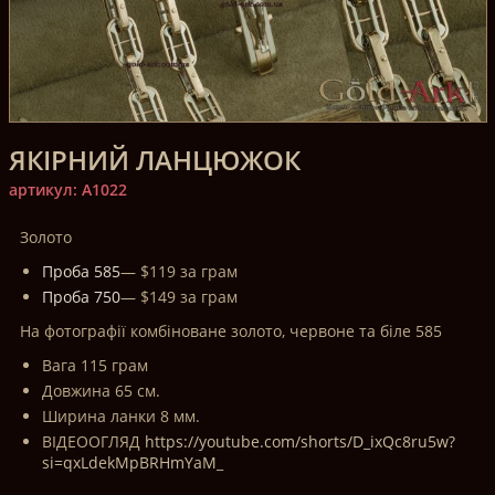
ЯКІРНИЙ ЛАНЦЮЖОК
артикул: A1022
Золото
Проба 585
— $119 за грам
Проба 750
— $149 за грам
На фотографії комбіноване золото, червоне та біле 585
Вага 115 грам
Довжина 65 см.
Ширина ланки 8 мм.
ВІДЕООГЛЯД
https://youtube.com/shorts/D_ixQc8ru5w?
si=qxLdekMpBRHmYaM_