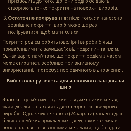
призводить до того, що іони родію осідають і
створюють тонке покриття на поверхні виробів.
Остаточне полірування:
після того, як нанесено
зовнішнє покриття, виріб може ще раз
поліруватися, щоб мати блиск.
Покриття родієм робить ювелірні вироби більш
привабливими та захищає їх від подряпин та плям.
Однак варто пам’ятати, що покриття родієм з часом
може стиратися, особливо при активному
використанні, і потребує періодичного відновлення.
Вибір кольору золота для чоловічого ланцюга на
шию
Золото
– це м’який, гнучкий та дуже стійкий метал,
який ідеально підходить для створення ювелірних
виробів. Однак чисте золото (24 карати) занадто для
більшості м’яких прикладних цілей, тому зазвичай
воно сплавляється з іншими металами, щоб надати