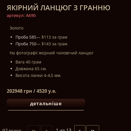
ЯКІРНИЙ ЛАНЦЮГ З ГРАННЮ
артикул: A690
Золото
Проба 585
— $113 за грам
Проба 750
— $143 за грам
На фотографії якірний чоловічий ланцюг
Вага 40 грам
Довжина 65 см.
Висота ланки 4-4,5 мм.
202948 грн / 4520 у.е.
детальніше
1 из 13
97 всего
<<
<
>
>>