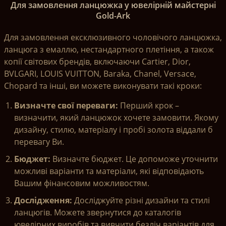
Для замовлення ланцюжка у ювелірній майстерні
Gold-Ark
Для замовлення ексклюзивного чоловічого ланцюжка,
ланцюга з емаллю, нестандартного плетіння, а також
копії світових брендів, включаючи Cartier, Dior,
BVLGARI, LOUIS VUITTON, Baraka, Chanel, Versace,
Chopard та інші, ви можете виконувати такі кроки:
Визначте свої переваги: ​​
Перший крок –
визначити, який ланцюжок хочете замовити. Якому
дизайну, стилю, матеріалу і пробі золота віддали б
перевагу Ви.
Бюджет:
Визначте бюджет. Це допоможе уточнити
можливі варіанти та матеріали, які відповідають
Вашим фінансовим можливостям.
Дослідження:
Досліджуйте різні дизайни та стилі
ланцюгів. Можете звернутися до каталогів
ювелірних виробів та вивчити безліч варіантів для