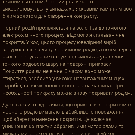
темним відтінком. Чорний родій часто
використовується у випадках з яскравим камінням або
білим золотом для створення контрасту.
Чорний родій проявляється на золоті за допомогою
електрохімічного процесу, відомого як гальванічне
покриття. У ході цього процесу ювелірний виріб
занурюється в рідину з розчином родію, а потім через
нього пропускається струм, що викликає утворення
тонкого родового шару на поверхні прикраси.
Покриття родієм не вічне. З часом воно може
стиратися, особливо у високо навантажених місцях
виробів, таких як зовнішня контактна частина. При
необхідності прикрасу можна знову покривати родієм.
Дуже важливо відзначити, що прикраси з покриттям із
чорного родію вимагають дбайливого поводження,
щоб зберегти нанесене покриття. Це включає
уникнення контакту з абразивними матеріалами та
хімікатами, а також регулярне очищення м’якої