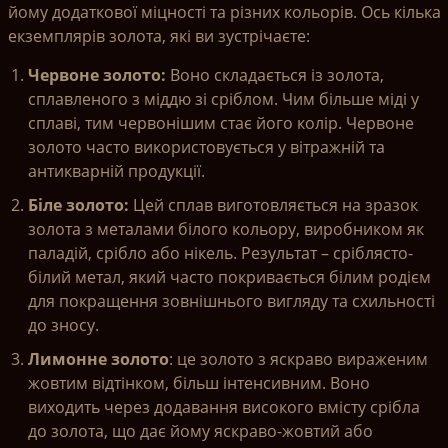
йому додаткової міцності та різних кольорів. Ось кілька
екземплярів золота, які ви зустрічаєте:
Червоне золото:
Воно складається із золота,
сплавленого з міддю зі сріблом. Чим більше міді у
сплаві, тим червонішим стає його колір. Червоне
золото часто використовується у вітражній та
антикварній продукції.
Біле золото:
Цей сплав виготовляється на зразок
золота з металами білого кольору, виробником як
паладій, срібло або нікель. Результат – сріблясто-
білий метал, який часто покривається білим родієм
для покращення зовнішнього вигляду та схильності
до зносу.
Лимонне золото
: це золото з яскраво вираженим
жовтим відтінком, більш інтенсивним. Воно
виходить через додавання високого вмісту срібла
до золота, що дає йому яскраво-жовтий або