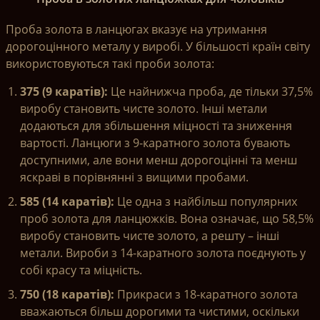
Проба золота в ланцюгах вказує на утримання
дорогоцінного металу у виробі. У більшості країн світу
використовуються такі проби золота:
375 (9
каратів
):
Це найнижча проба, де тільки 37,5%
виробу становить чисте золото. Інші метали
додаються для збільшення міцності та зниження
вартості. Ланцюги з 9-каратного золота бувають
доступними, але вони менш дорогоцінні та менш
яскраві в порівнянні з вищими пробами.
585 (14
каратів
):
Це одна з найбільш популярних
проб золота для ланцюжків. Вона означає, що 58,5%
виробу становить чисте золото, а решту – інші
метали. Вироби з 14-каратного золота поєднують у
собі красу та міцність.
750 (18
каратів
):
Прикраси з 18-каратного золота
вважаються більш дорогими та чистими, оскільки