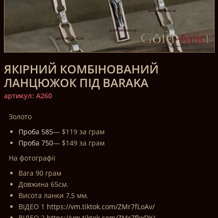
ЯКІРНИЙ КОМБІНОВАНИЙ
ЛАНЦЮЖОК ПІД BARAKA
артикул: A260
Золото
Проба 585
— $119 за грам
Проба 750
— $149 за грам
На фотографії
Вага 90 грам
Довжина 65см.
Висота ланки 7,5 мм.
ВІДЕО 1
https://vm.tiktok.com/ZMr7fLoAv/
ВІДЕО 2
https://vm.tiktok.com/ZMr7fkxDY/