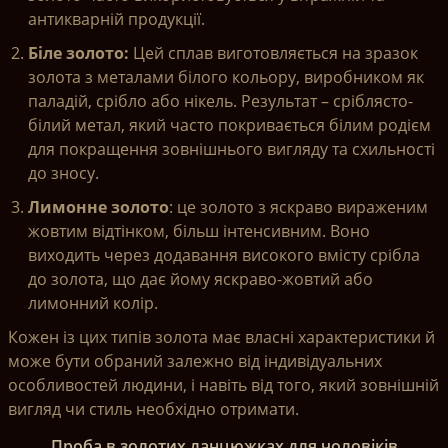
антикварній продукції.
Біле золото:
Цей сплав виготовляється на зразок
золота з металами білого кольору, виробником як
паладій, срібло або нікель. Результат – сріблясто-
білий метал, який часто покривається білим родієм
для покращення зовнішнього вигляду та схильності
до зносу.
Лимонне золото
: це золото з яскраво вираженим
жовтим відтінком, більш інтенсивним. Воно
виходить через додавання високого вмісту срібла
до золота, що дає йому яскраво-жовтий або
лимонний колір.
Кожен із цих типів золота має власні характеристики й
може бути обраний залежно від індивідуальних
особливостей людини, і навіть від того, який зовнішній
вигляд чи стиль необхідно отримати.
Проба в золотих ланцюжках для чоловіків