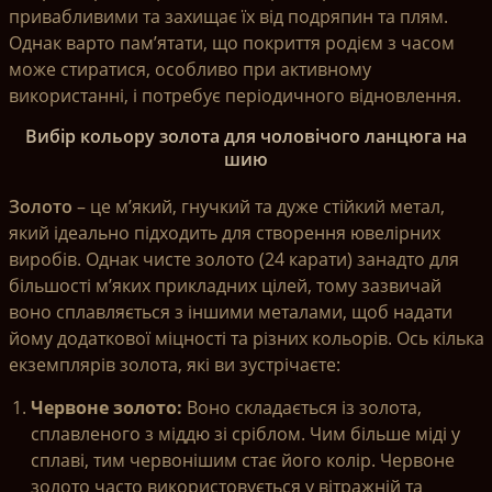
привабливими та захищає їх від подряпин та плям.
Однак варто пам’ятати, що покриття родієм з часом
може стиратися, особливо при активному
використанні, і потребує періодичного відновлення.
Вибір кольору золота для чоловічого ланцюга на
шию
Золото
– це м’який, гнучкий та дуже стійкий метал,
який ідеально підходить для створення ювелірних
виробів. Однак чисте золото (24 карати) занадто для
більшості м’яких прикладних цілей, тому зазвичай
воно сплавляється з іншими металами, щоб надати
йому додаткової міцності та різних кольорів. Ось кілька
екземплярів золота, які ви зустрічаєте:
Червоне золото:
Воно складається із золота,
сплавленого з міддю зі сріблом. Чим більше міді у
сплаві, тим червонішим стає його колір. Червоне
золото часто використовується у вітражній та