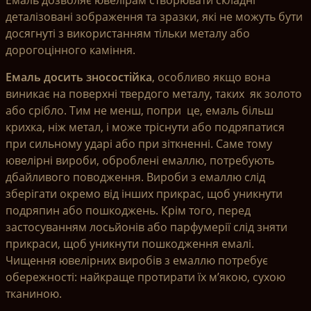
Емаль дозволяє ювелірам створювати складні
деталізовані зображення та зразки, які не можуть бути
досягнуті з використанням тільки металу або
дорогоцінного каміння.
Емаль досить зносостійка
, особливо якщо вона
виникає на поверхні твердого металу, таких як золото
або срібло. Тим не менш, попри це, емаль більш
крихка, ніж метал, і може тріснути або подряпатися
при сильному ударі або при зіткненні. Саме тому
ювелірні вироби, оброблені емаллю, потребують
дбайливого поводження. Вироби з емаллю слід
зберігати окремо від інших прикрас, щоб уникнути
подряпин або пошкоджень. Крім того, перед
застосуванням лосьйонів або парфумерії слід зняти
прикраси, щоб уникнути пошкодження емалі.
Чищення ювелірних виробів з емаллю потребує
обережності: найкраще протирати їх м’якою, сухою
тканиною.