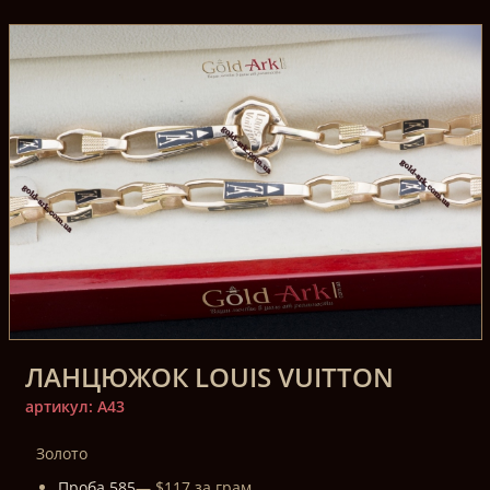
ЛАНЦЮЖОК LOUIS VUITTON
артикул: A43
Золото
Проба 585
— $117 за грам