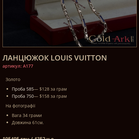
ЛАНЦЮЖОК LOUIS VUITTON
артикул: A177
Золото
Проба 585
— $128 за грам
Проба 750
— $158 за грам
На фотографії
Вага 34 грами
Довжина 61см.
195405 грн / 4352 у.е.